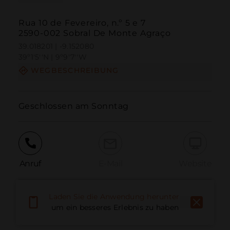
Rua 10 de Fevereiro, n.º 5 e 7
2590-002 Sobral De Monte Agraço
39.018201 | -9.152080
39º1'5''N | 9º9'7''W
WEGBESCHREIBUNG
Geschlossen am Sonntag
Anruf
E-Mail
Website
Laden Sie die Anwendung herunter,
Problem melden
um ein besseres Erlebnis zu haben