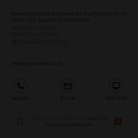
Avenida Nossa Senhora da Purificação Nº41
2590-430 Sapataria Sapataria
38.969556 | -9.197007
38º58'10''N | 9º11'49''W
COMMENT Y ALLER
Hébergement local
Appeler
E-mail
Site Web
Téléchargez l'application
pour une
Signaler un problème
meilleure expérience