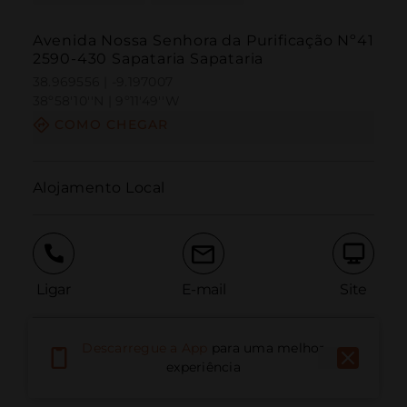
Avenida Nossa Senhora da Purificação Nº41
2590-430 Sapataria Sapataria
38.969556 | -9.197007
38º58'10''N | 9º11'49''W
COMO CHEGAR
Alojamento Local
Ligar
E-mail
Site
Descarregue a App
para uma melhor
Relatar problema
experiência