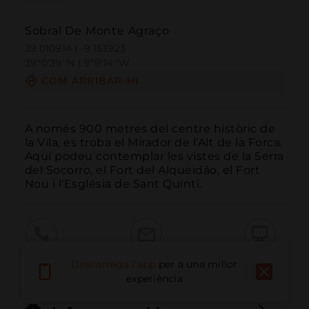
Sobral De Monte Agraço
39.010914 | -9.153923
39º0'39''N | 9º9'14''W
COM ARRIBAR-HI
A només 900 metres del centre històric de 
la Vila, es troba el Mirador de l'Alt de la Forca. 
Aquí podeu contemplar les vistes de la Serra 
del Socorro, el Fort del Alqueidão, el Fort 
Nou i l'Església de Sant Quintí.
Trucar
Email
Lloc Web
Descarrega l'app
per a una millor
experiència