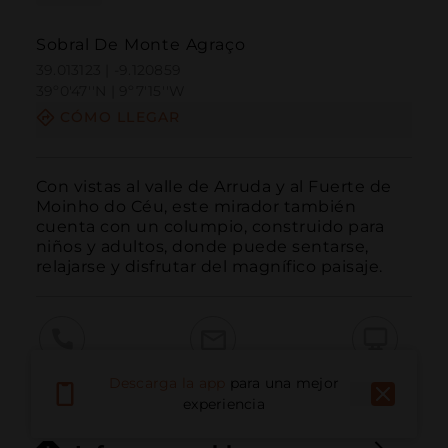
Sobral De Monte Agraço
39.013123 | -9.120859
39º0'47''N | 9º7'15''W
CÓMO LLEGAR
Con vistas al valle de Arruda y al Fuerte de 
Moinho do Céu, este mirador también 
cuenta con un columpio, construido para 
niños y adultos, donde puede sentarse, 
relajarse y disfrutar del magnífico paisaje.
Llamar
Email
Sitio Web
Descarga la app
para una mejor
experiencia