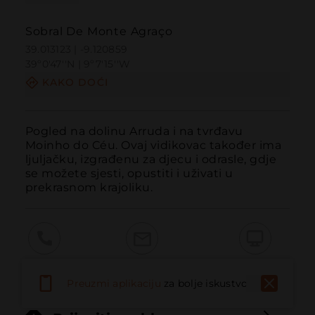
Sobral De Monte Agraço
39.013123 | -9.120859
39º0'47''N | 9º7'15''W
KAKO DOĆI
Pogled na dolinu Arruda i na tvrđavu 
Moinho do Céu. Ovaj vidikovac također ima 
ljuljačku, izgrađenu za djecu i odrasle, gdje 
se možete sjesti, opustiti i uživati u 
prekrasnom krajoliku.
Pozvati
Email
Web stranica
Preuzmi aplikaciju
za bolje iskustvo