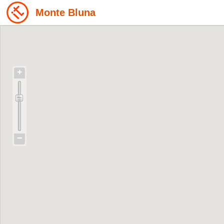
Monte Bluna
+
−