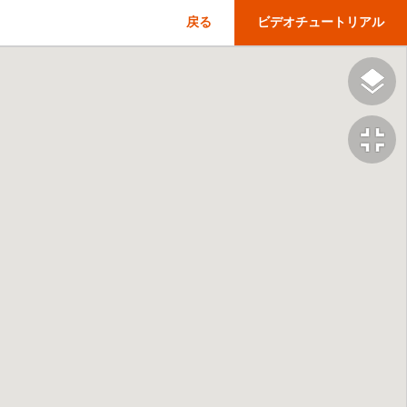
戻る
ビデオチュートリアル
fullscreen_exit