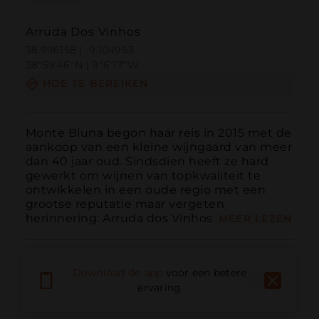
Arruda Dos Vinhos
38.996158 | -9.104963
38º59'46''N | 9º6'17''W
HOE TE BEREIKEN
Monte Bluna begon haar reis in 2015 met de 
aankoop van een kleine wijngaard van meer 
dan 40 jaar oud. Sindsdien heeft ze hard 
gewerkt om wijnen van topkwaliteit te 
ontwikkelen in een oude regio met een 
grootse reputatie maar vergeten 
herinnering: Arruda dos Vinhos.
MEER LEZEN
Download de app
voor een betere
ervaring
Bellen
E-mail
Website