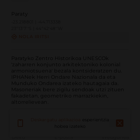
Paraty
-23.218801 | -44.713338
23º13'7''S | 44º42'48''W
NOLA IRITSI
Paratyko Zentro Historikoa UNESCOk 
'zaharren konjunto arkitektoniko kolonial 
armoniotsuena' bezala kontsideratzen du. 
IPHANek Herri Ondare Nazionala da eta 
Munduko Ondarea izateko hautagaia da. 
Masoneriak bere zigilu sendoak utzi zituen 
fakadetan, geometriko marrazkiekin, 
altorrelievean.
Deskargatu aplikazioa
esperientzia
hobea izateko
Deitu
E-posta
Webgunea