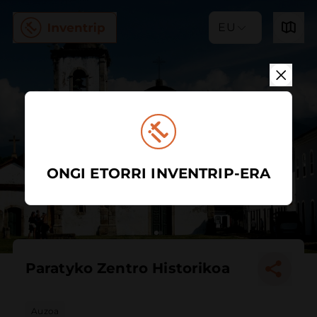
EU
ONGI ETORRI INVENTRIP-ERA
Paratyko Zentro Historikoa
Auzoa