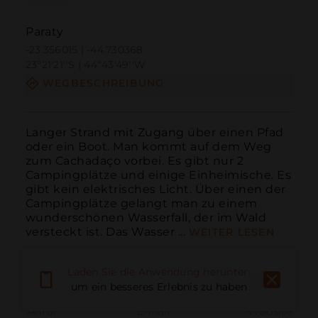
Paraty
-23.356015 | -44.730368
23º21'21''S | 44º43'49''W
WEGBESCHREIBUNG
Langer Strand mit Zugang über einen Pfad 
oder ein Boot. Man kommt auf dem Weg 
zum Cachadaço vorbei. Es gibt nur 2 
Campingplätze und einige Einheimische. Es 
gibt kein elektrisches Licht. Über einen der 
Campingplätze gelangt man zu einem 
wunderschönen Wasserfall, der im Wald 
versteckt ist. Das Wasser ...
WEITER LESEN
Laden Sie die Anwendung herunter,
um ein besseres Erlebnis zu haben
Anruf
E-Mail
Website