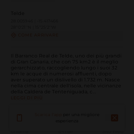
Telde
28.005946 | -15.417466
28º0'21''N | 15º25'2''W
COME ARRIVARE
Il Barranco Real de Telde, uno dei più grandi 
di Gran Canaria, che con 75 km2 è il meglio 
gerarchizzato, raccogliendo lungo i suoi 32 
km le acque di numerosi affluenti, dopo 
aver superato un dislivello di 1.732 m. Nasce 
nella cima centrale dell'isola, nelle vicinanze 
della Caldera de Tenteniguada, c...
LEGGI DI PIÙ
Scarica l'app
per una migliore
esperienza
Chiama
E-mail
Sito Web