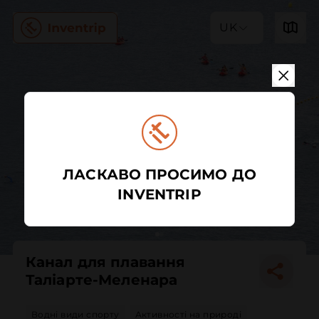
UK
ЛАСКАВО ПРОСИМО ДО
INVENTRIP
Канал для плавання
Таліарте-Меленара
Водні види спорту
Активності на природі