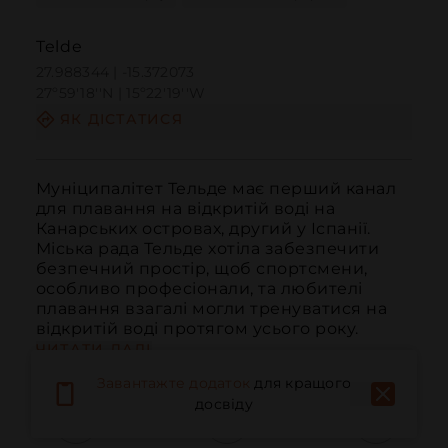
Telde
27.988344 | -15.372073
27º59'18''N | 15º22'19''W
ЯК ДІСТАТИСЯ
Муніципалітет Тельде має перший канал 
для плавання на відкритій воді на 
Канарських островах, другий у Іспанії. 
Міська рада Тельде хотіла забезпечити 
безпечний простір, щоб спортсмени, 
особливо професіонали, та любителі 
плавання взагалі могли тренуватися на 
відкритій воді протягом усього року.
ЧИТАТИ ДАЛІ
Завантажте додаток
для кращого
досвіду