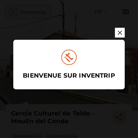
FR
BIENVENUE SUR INVENTRIP
Cercle Culturel de Telde -
Moulin del Conde
Bâtiment civil
Centre culturel