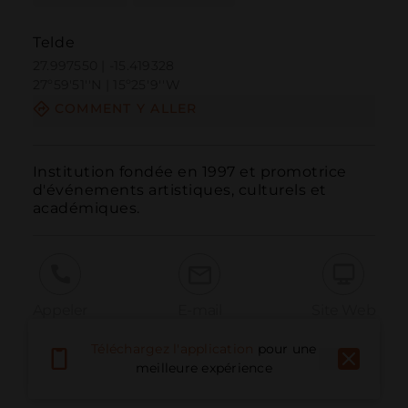
Telde
27.997550 | -15.419328
27º59'51''N | 15º25'9''W
COMMENT Y ALLER
Institution fondée en 1997 et promotrice 
d'événements artistiques, culturels et 
académiques.
Appeler
E-mail
Site Web
Téléchargez l'application
pour une
meilleure expérience
Signaler un problème