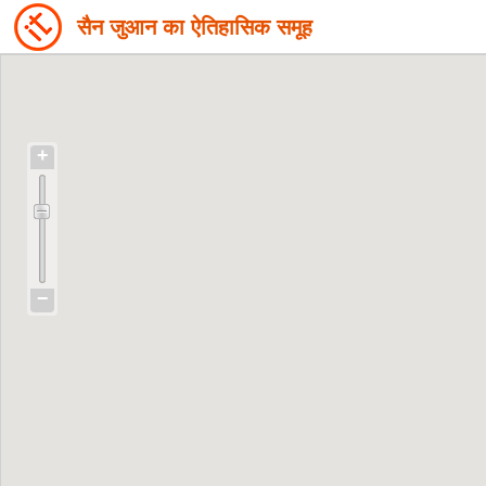
सैन जुआन का ऐतिहासिक समूह
+
−