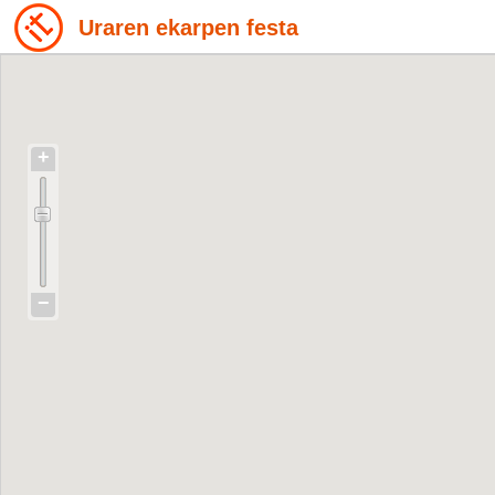
Uraren ekarpen festa
+
−