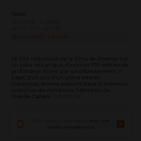
Telde
28.022273 | -15.435512
28º1'20''N | 15º26'7''W
COMMENT Y ALLER
Le Site Historique de la Sima de Jinámar est 
un tube volcanique d'environ 170 mètres de 
profondeur formé par un effondrement. Il 
s'agit d'un site d'un grand intérêt 
historique, encore présent dans la mémoire 
collective de nombreux habitants de 
Grande Canarie.
LIRE PLUS
Téléchargez l'application
pour une
meilleure expérience
Appeler
E-mail
Site Web