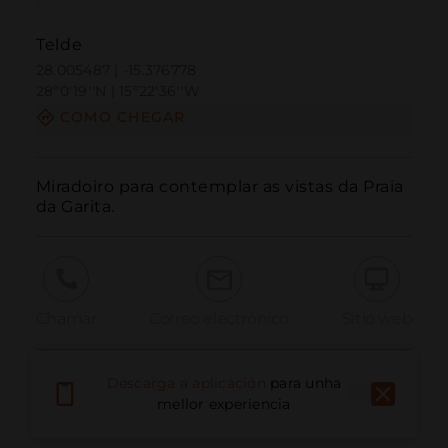
Telde
28.005487 | -15.376778
28º0'19''N | 15º22'36''W
COMO CHEGAR
Miradoiro para contemplar as vistas da Praia 
da Garita.
Chamar
Correo electrónico
Sitio web
Descarga a aplicación
para unha
Informar dun problema
mellor experiencia