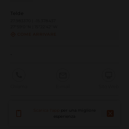
Telde
27.983370 | -15.378437
27º59'0''N | 15º22'42''W
COME ARRIVARE
-
Chiama
E-mail
Sito Web
Segnala problema
Scarica l'app
per una migliore
esperienza