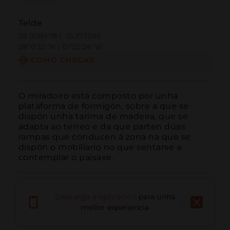
Telde
28.008978 | -15.373595
28º0'32''N | 15º22'24''W
COMO CHEGAR
O miradoiro está composto por unha 
plataforma de formigón, sobre a que se 
dispón unha tarima de madeira, que se 
adapta ao terreo e da que parten dúas 
rampas que conducen á zona na que se 
dispón o mobiliario no que sentarse a 
contemplar o paisaxe.
Descarga a aplicación
para unha
mellor experiencia
Chamar
Correo electrónico
Sitio web