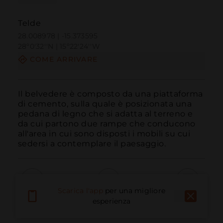
Telde
28.008978 | -15.373595
28º0'32''N | 15º22'24''W
COME ARRIVARE
Il belvedere è composto da una piattaforma 
di cemento, sulla quale è posizionata una 
pedana di legno che si adatta al terreno e 
da cui partono due rampe che conducono 
all'area in cui sono disposti i mobili su cui 
sedersi a contemplare il paesaggio.
Scarica l'app
per una migliore
Chiama
E-mail
Sito Web
esperienza