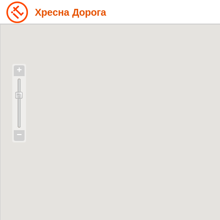
Хресна Дорога
+
−