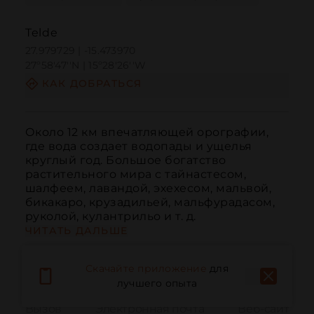
Telde
27.979729 | -15.473970
27º58'47''N | 15º28'26''W
КАК ДОБРАТЬСЯ
Около 12 км впечатляющей орографии, 
где вода создает водопады и ущелья 
круглый год. Большое богатство 
растительного мира с тайнастесом, 
шалфеем, лавандой, эхехесом, мальвой, 
бикакаро, крузадильей, мальфурадасом, 
руколой, кулантрильо и т. д.
ЧИТАТЬ ДАЛЬШЕ
Скачайте приложение
для
лучшего опыта
Вызов
Электронная почта
Веб-сайт