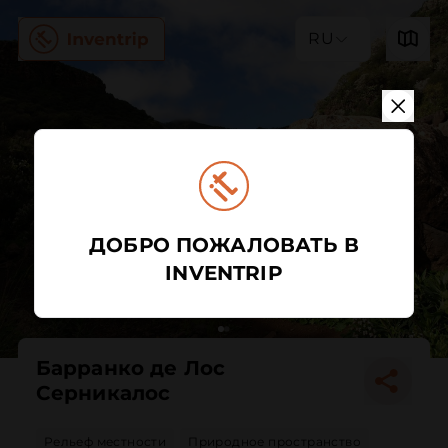
RU
ДОБРО ПОЖАЛОВАТЬ В
INVENTRIP
Барранко де Лос
Серникалос
Рельеф местности
Природное пространство