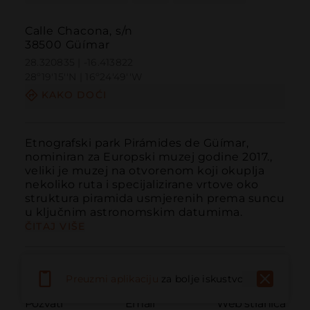
Calle Chacona, s/n
38500 Güímar
28.320835 | -16.413822
28º19'15''N | 16º24'49''W
KAKO DOĆI
Etnografski park Pirámides de Güímar, 
nominiran za Europski muzej godine 2017., 
veliki je muzej na otvorenom koji okuplja 
nekoliko ruta i specijalizirane vrtove oko 
struktura piramida usmjerenih prema suncu 
u ključnim astronomskim datumima.
ČITAJ VIŠE
Preuzmi aplikaciju
za bolje iskustvo
Pozvati
Email
Web stranica