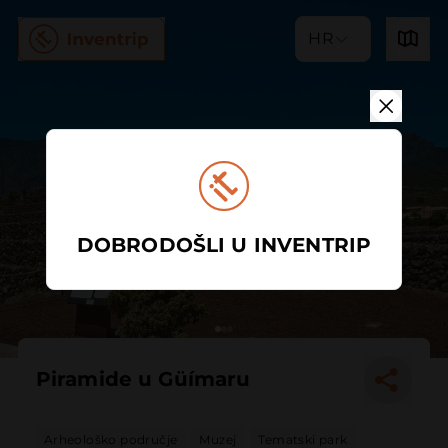
HR
DOBRODOŠLI U INVENTRIP
Piramide u Güímaru
Arheološko područje
Muzej
Tematski park