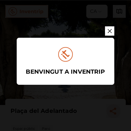
CA
BENVINGUT A INVENTRIP
Plaça del Adelantado
Espai públic
Parc