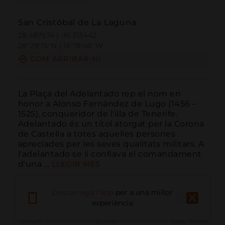
San Cristóbal de La Laguna
28.487574 | -16.313442
28º29'15''N | 16º18'48''W
COM ARRIBAR-HI
La Plaça del Adelantado rep el nom en 
honor a Alonso Fernández de Lugo (1456 – 
1525), conqueridor de l'illa de Tenerife. 
Adelantado és un títol atorgat per la Corona 
de Castella a totes aquelles persones 
apreciades per les seves qualitats militars. A 
l'adelantado se li confiava el comandament 
d'una ...
LLEGIR MÉS
Descarrega l'app
per a una millor
experiència
Trucar
Email
Lloc Web