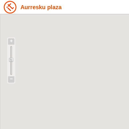
Aurresku plaza
+
−