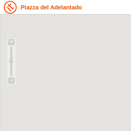
Piazza del Adelantado
+
−