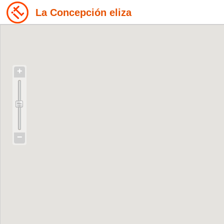
La Concepción eliza
+
−