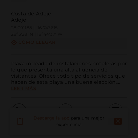
Costa de Adeje
Adeje
28.091188 | -16.743615
28º5'28''N | 16º44'37''W
CÓMO LLEGAR
Playa rodeada de instalaciones hoteleras por 
lo que presenta una alta afluencia de 
visitantes. Ofrece todo tipo de servicios que 
hacen de esta playa una buena elección....
LEER MÁS
Descarga la app
para una mejor
Llamar
Email
Sitio Web
experiencia