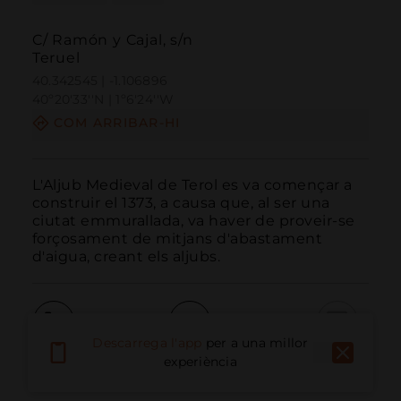
C/ Ramón y Cajal, s/n
Teruel
40.342545 | -1.106896
40º20'33''N | 1º6'24''W
COM ARRIBAR-HI
L'Aljub Medieval de Terol es va començar a 
construir el 1373, a causa que, al ser una 
ciutat emmurallada, va haver de proveir-se 
forçosament de mitjans d'abastament 
d'aigua, creant els aljubs.
Descarrega l'app
per a una millor
Trucar
Email
Lloc Web
experiència