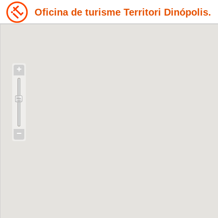
Oficina de turisme Territori Dinópolis.
+
−