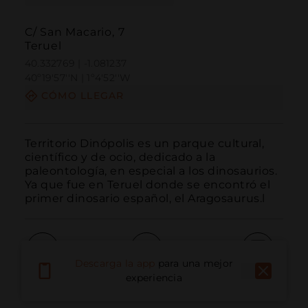
C/ San Macario, 7
Teruel
40.332769 | -1.081237
40º19'57''N | 1º4'52''W
CÓMO LLEGAR
Territorio Dinópolis es un parque cultural, 
científico y de ocio, dedicado a la 
paleontología, en especial a los dinosaurios. 
Ya que fue en Teruel donde se encontró el 
primer dinosario español, el Aragosaurus.l
Descarga la app
para una mejor
Llamar
Email
Sitio Web
experiencia