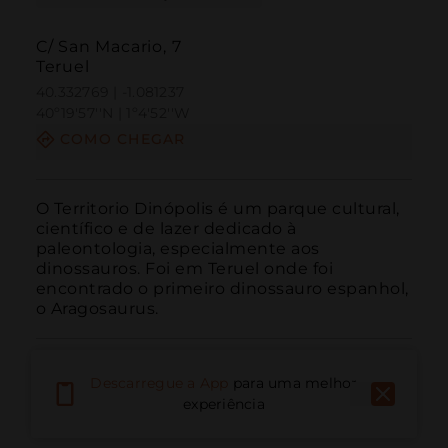
C/ San Macario, 7
Teruel
40.332769 | -1.081237
40º19'57''N | 1º4'52''W
COMO CHEGAR
O Territorio Dinópolis é um parque cultural, 
científico e de lazer dedicado à 
paleontologia, especialmente aos 
dinossauros. Foi em Teruel onde foi 
encontrado o primeiro dinossauro espanhol, 
o Aragosaurus.
Descarregue a App
para uma melhor
experiência
Ligar
E-mail
Site