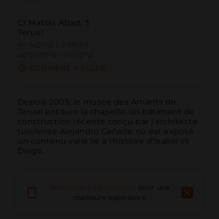
C/ Matías Abad, 3
Teruel
40.342402 | -1.106315
40º20'32''N | 1º6'22''W
COMMENT Y ALLER
Depuis 2005, le musée des Amants de 
Teruel entoure la chapelle, un bâtiment de 
construction récente conçu par l'architecte 
turolense Alejandro Cañada, où est exposé 
un contenu varié lié à l'histoire d'Isabel et 
Diego.
Téléchargez l'application
pour une
meilleure expérience
Appeler
E-mail
Site Web