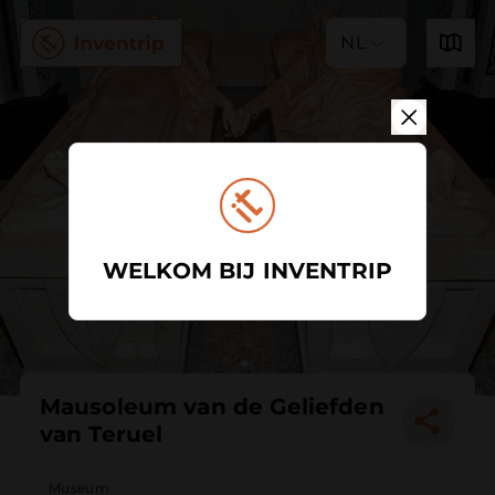
NL
WELKOM BIJ INVENTRIP
Mausoleum van de Geliefden
van Teruel
Museum