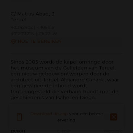
C/ Matías Abad, 3
Teruel
40.342402 | -1.106315
40º20'32''N | 1º6'22''W
HOE TE BEREIKEN
Sinds 2005 wordt de kapel omringd door 
het museum van de Geliefden van Teruel, 
een nieuw gebouw ontworpen door de 
architect uit Teruel, Alejandro Cañada, waar 
een gevarieerde inhoud wordt 
tentoongesteld die verband houdt met de 
geschiedenis van Isabel en Diego.
Download de app
voor een betere
ervaring
Bellen
E-mail
Website