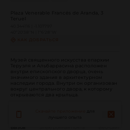
Plaza Venerable Francés de Aranda, 3
Teruel
40.344116 | -1.107797
40º20'38''N | 1º6'28''W
КАК ДОБРАТЬСЯ
Музей священного искусства епархии 
Теруэля и Альбаррасина расположен 
внутри епископского дворца, очень 
значимого здания в архитектурном 
наследии города. Внутри он организован 
вокруг центрального двора, к которому 
открываются два крыльца.
Скачайте приложение
для
лучшего опыта
Вызов
Электронная почта
Веб-сайт