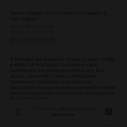
Torres Vedras (Santa Maria Do Castelo E
São Migue*
39.093016 | -9.259941
39º5'34''N | 9º15'35''W
COME ARRIVARE
È formato dai quartieri, isolati, piazze, strade 
e edifici di molteplici funzioni e varie 
caratteristiche architettoniche che, per 
secoli, hanno fatto parte dell'urbano 
medievale. Risultato di successive 
costruzioni e ricostruzioni, possiamo trovare 
edifici residenziali, commerciali e industriali, 
d...
LEGGI DI PIÙ
Scarica l'app
per una migliore
esperienza