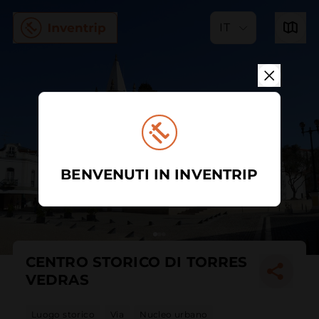
IT
BENVENUTI IN INVENTRIP
CENTRO STORICO DI TORRES
VEDRAS
Luogo storico
Via
Nucleo urbano