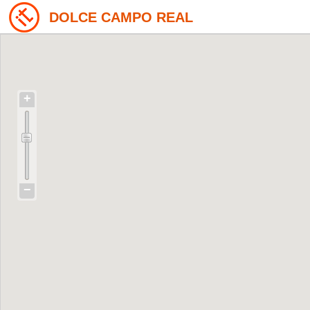
DOLCE CAMPO REAL
+
−