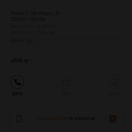
Plaza 1º de Mayo, 31
23400 Úbeda
38.009294 | -3.367953
38º0'33''N | 3º22'4''W
कैसे पहुंचें
अतिथि गृह *
बुलाना
ईमेल
वेबसाइट
समस्या की सूचना दें
बेहतर अनुभव के लिए
ऐप डाउनलोड करें