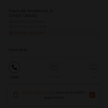
Plaza de Andalucía, 6
23400 Úbeda
38.011070 | -3.372104
38º0'39''N | 3º22'19''W
COMO CHEGAR
Farmácia.
Ligar
E-mail
Site
Descarregue a App
para uma melhor
Relatar problema
experiência