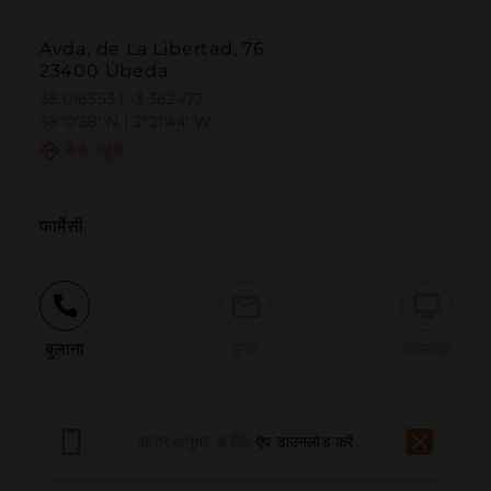
Avda. de La Libertad, 76
23400 Úbeda
38.016353 | -3.362477
38º0'58''N | 3º21'44''W
कैसे पहुंचें
फार्मेसी
बुलाना
ईमेल
वेबसाइट
समस्या की सूचना दें
बेहतर अनुभव के लिए
ऐप डाउनलोड करें