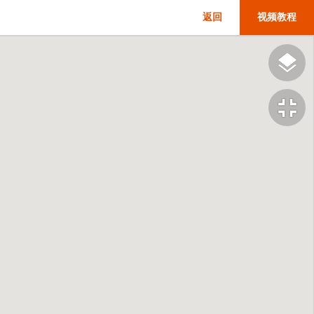
返回
视频教程
fullscreen_exit