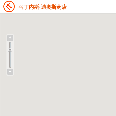
马丁内斯·迪奥斯药店
+
−