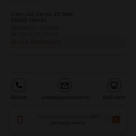
Calle Los Canos, 22 Bajo
23400 Úbeda
38.008970 | -3.376650
38º0'32''N | 3º22'35''W
КАК ДОБРАТЬСЯ
-
Вызов
Электронная почта
Веб-сайт
Скачайте приложение
для
Сообщить о проблеме
лучшего опыта