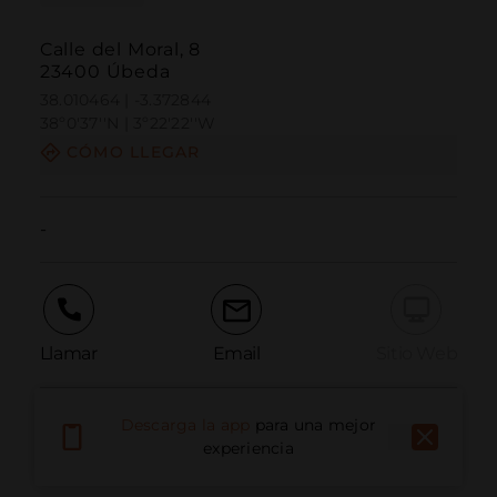
Calle del Moral, 8
23400 Úbeda
38.010464 | -3.372844
38º0'37''N | 3º22'22''W
CÓMO LLEGAR
-
Llamar
Email
Sitio Web
Descarga la app
para una mejor
Informar problema
experiencia