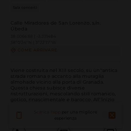
Sala concerti
Calle Miradores de San Lorenzo, s/n.
Úbeda
38.006688 | -3.371484
38º0'24''N | 3º22'17''W
COME ARRIVARE
Viene costruita nel XIII secolo, su un''antica 
strada romana e accanto alla muraglia 
almohade vicino alla porta di Granada. 
Questa chiesa subisce diverse 
ristrutturazioni, mescolando stili romanico, 
gotico, rinascimentale e barocco. All''inizio 
del XX secolo, fu saccheggiata e chiusa al 
culto, fino ...
LEGGI DI PIÙ
Scarica l'app
per una migliore
esperienza