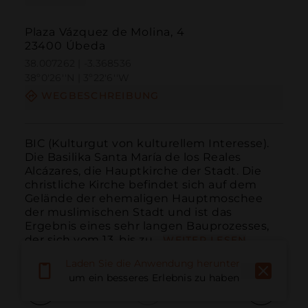
Plaza Vázquez de Molina, 4
23400 Úbeda
38.007262 | -3.368536
38º0'26''N | 3º22'6''W
WEGBESCHREIBUNG
BIC (Kulturgut von kulturellem Interesse). 
Die Basilika Santa María de los Reales 
Alcázares, die Hauptkirche der Stadt. Die 
christliche Kirche befindet sich auf dem 
Gelände der ehemaligen Hauptmoschee 
der muslimischen Stadt und ist das 
Ergebnis eines sehr langen Bauprozesses, 
der sich vom 13. bis zu...
WEITER LESEN
Laden Sie die Anwendung herunter,
um ein besseres Erlebnis zu haben