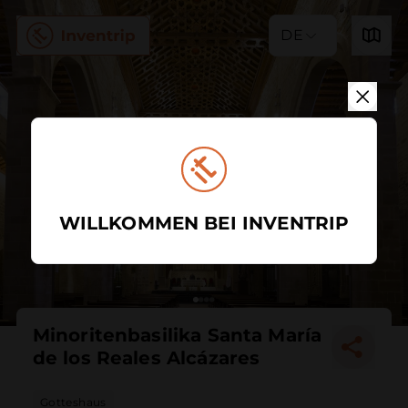
DE
WILLKOMMEN BEI INVENTRIP
Minoritenbasilika Santa María
de los Reales Alcázares
Gotteshaus