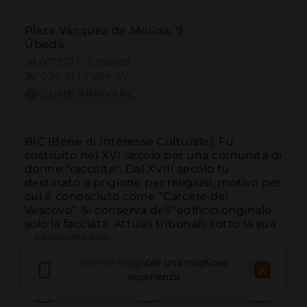
Plaza Vázquez de Molina, 9
Úbeda
38.007272 | -3.368038
38º0'26''N | 3º22'4''W
COME ARRIVARE
BIC (Bene di Interesse Culturale). Fu 
costruito nel XVI secolo per una comunità di 
donne "raccolte". Dal XVIII secolo fu 
destinato a prigione per religiosi, motivo per 
cui è conosciuto come "Carcere del 
Vescovo". Si conserva dell''edificio originale 
solo la facciata. Attuali tribunali, sotto la sua 
...
LEGGI DI PIÙ
Scarica l'app
per una migliore
esperienza