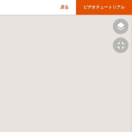
戻る
ビデオチュートリアル
fullscreen_exit