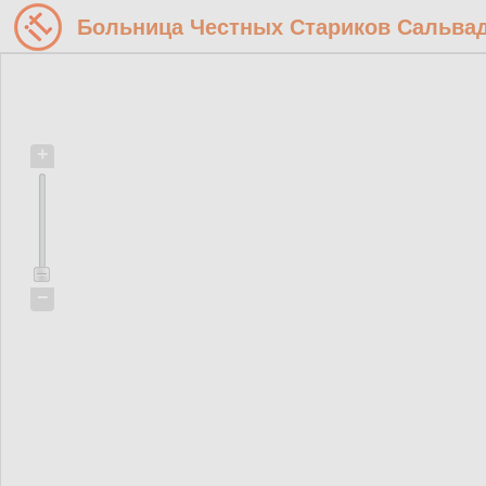
Больница Честных Стариков Сальва
+
−