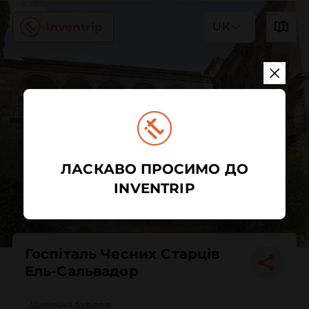
UK
ЛАСКАВО ПРОСИМО ДО
INVENTRIP
Госпіталь Чесних Старців
Ель-Сальвадор
Цивільна будівля