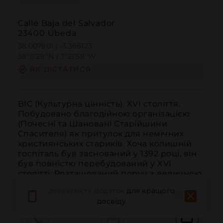
Calle Baja del Salvador
23400 Úbeda
38.007901 | -3.366123
38º0'28''N | 3º21'58''W
ЯК ДІСТАТИСЯ
BIC (Культурна цінність). XVI століття. 
Побудовано благодійною організацією 
(Почесні та Шановані Старійшини 
Спасителя) як притулок для немічних 
християнських стариків. Хоча колишній 
госпіталь був заснований у 1392 році, він 
був повністю перебудований у XVI 
столітті. Розташований поруч з величною 
рот...
ЧИТАТИ ДАЛІ
Завантажте додаток
для кращого
досвіду