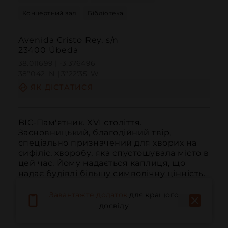
Концертний зал
Бібліотека
Avenida Cristo Rey, s/n
23400 Úbeda
38.011699 | -3.376496
38º0'42''N | 3º22'35''W
ЯК ДІСТАТИСЯ
BIC-Пам'ятник. XVI століття. 
Засновницький, благодійний твір, 
спеціально призначений для хворих на 
сифіліс, хворобу, яка спустошувала місто в 
цей час. Йому надається каплиця, що 
надає будівлі більшу символічну цінність. 
Поруч з нею пантеон єпископа дон Дієго 
де лос Кобос. Обидва останні елементи 
Завантажте додаток
для кращого
роб...
ЧИТАТИ ДАЛІ
досвіду